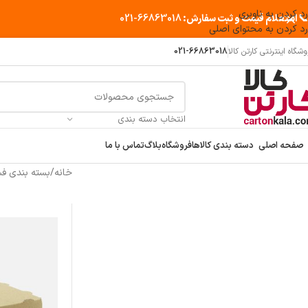
رد کردن به ناوبری
📞 استعلام قیمت و ثبت سفارش:
66863018-021
رد کردن به محتوای اصلی
شگاه اینترنتی کارتن کالا
021-66863018
انتخاب دسته بندی
صفحه اصلی
دسته بندی کالاها
فروشگاه
بلاگ
تماس با ما
خانه
/
بسته بندی ف