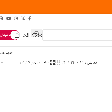
0
تومان
خرید عمد
نمایش
12
24
36