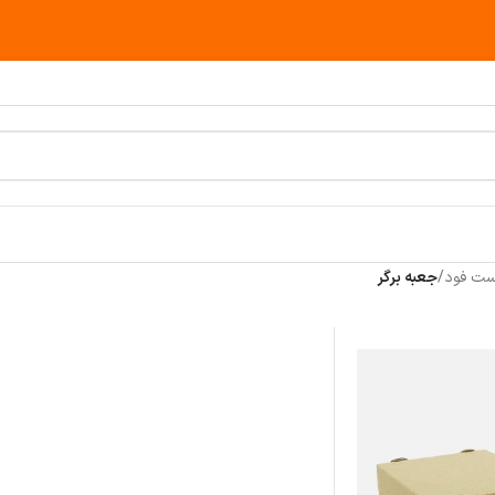
ست فود
/
جعبه برگر