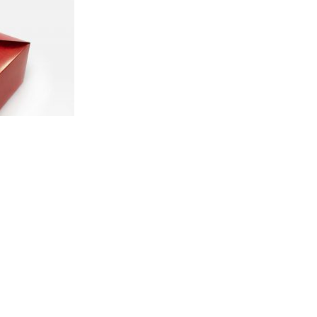
جعبه برگر بی
این نوع جعبه ها ب
بدین منظور جعبه د
این جعبه ها عموما از مقوای 250 گرم به بالا تولید میشوند و به طور کلی هر اندازه ضخامت 
جعبه برگر س