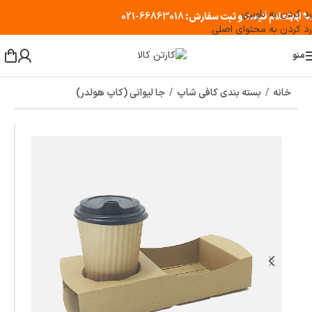
رد کردن به ناوبری
📞 استعلام قیمت و ثبت سفارش:
66863018-021
رد کردن به محتوای اصلی
منو
خانه
/
بسته بندی کافی شاپ
/
جا لیوانی (کاپ هولدر)